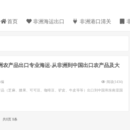
首页
非洲海运出口
非洲港口清关
洲农产品出口专业海运-从非洲到中国出口农产品及大
小编
阅读(
1434
)
产品（芝麻、腰果、可可豆、咖啡豆、驴皮、牛皮等等）出口到中国和东南亚国
共
1
页
1
条