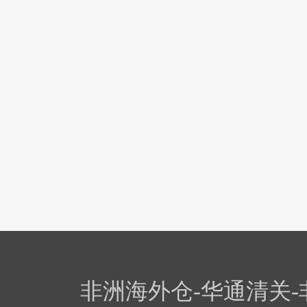
非洲海外仓-华通清关-