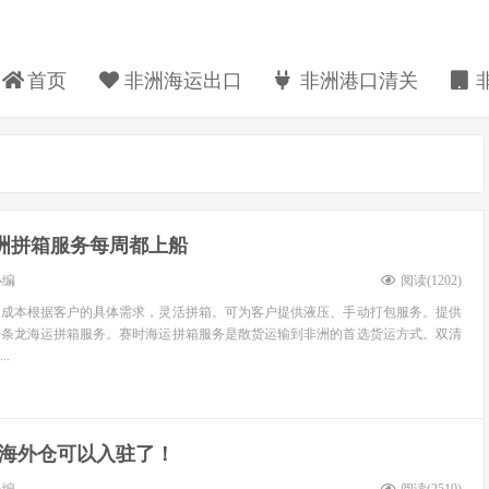
首页
非洲海运出口
非洲港口清关
洲拼箱服务每周都上船
小编
阅读(
1202
)
和成本根据客户的具体需求，灵活拼箱。可为客户提供液压、手动打包服务。提供
一条龙海运拼箱服务。赛时海运拼箱服务是散货运输到非洲的首选货运方式。双清
.
海外仓可以入驻了！