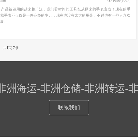
dmin
阅读(
1887
)
子产品被运用的越来越广泛，我们看时间的工具也从原来的手表变成了现在的手
得戴手表不仅仅是一件麻烦的事儿，现在也没有太大的用处，不过也有一些人喜欢
...
共
1
页
7
条
非洲海运-非洲仓储-非洲转运
联系我们